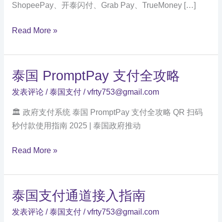
ShopeePay、开泰闪付、Grab Pay、TrueMoney […]
泰
Read More »
国
四
大
泰国 PromptPay 支付全攻略
支
发表评论
/
泰国支付
/
vfrty753@gmail.com
付
方
🏛️ 政府支付系统 泰国 PromptPay 支付全攻略 QR 扫码
式
秒付款使用指南 2025 | 泰国政府推动
全
泰
对
Read More »
国
比
PromptPay
支
泰国支付通道接入指南
付
发表评论
/
泰国支付
/
vfrty753@gmail.com
全