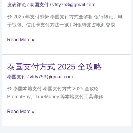
发表评论
/
泰国支付
/
vfrty753@gmail.com
统
搭
💳 2025 年支付趋势 泰国支付方式全解析 银行转账、电
建
子钱包、信用卡支付方法一览 | 网银转账占电商交易
泰
Read More »
国
支
付
泰国支付方式 2025 全攻略
方
泰国支付
/
vfrty753@gmail.com
式
全
💳 泰国本地支付 泰国支付方式 2025 全攻略
解
PromptPay、TrueMoney 等本地支付工具详解
析
泰
Read More »
国
支