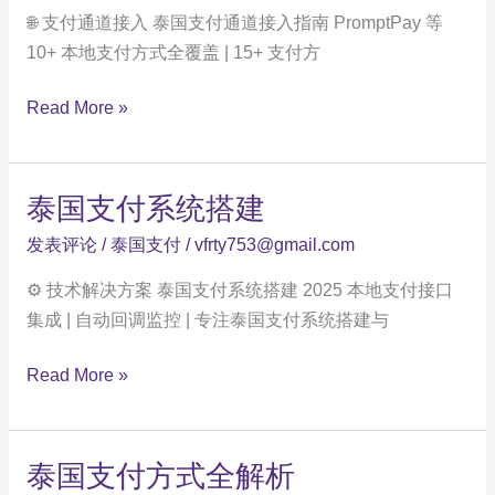
攻
🌐 支付通道接入 泰国支付通道接入指南 PromptPay 等
略
10+ 本地支付方式全覆盖 | 15+ 支付方
泰
Read More »
国
支
付
泰国支付系统搭建
通
发表评论
/
泰国支付
/
vfrty753@gmail.com
道
接
⚙️ 技术解决方案 泰国支付系统搭建 2025 本地支付接口
入
集成 | 自动回调监控 | 专注泰国支付系统搭建与
指
泰
南
Read More »
国
支
付
泰国支付方式全解析
系