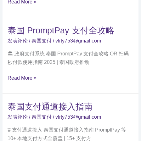
泰
Read More »
国
四
大
泰国 PromptPay 支付全攻略
支
发表评论
/
泰国支付
/
vfrty753@gmail.com
付
方
🏛️ 政府支付系统 泰国 PromptPay 支付全攻略 QR 扫码
式
秒付款使用指南 2025 | 泰国政府推动
全
泰
对
Read More »
国
比
PromptPay
支
泰国支付通道接入指南
付
发表评论
/
泰国支付
/
vfrty753@gmail.com
全
攻
🌐 支付通道接入 泰国支付通道接入指南 PromptPay 等
略
10+ 本地支付方式全覆盖 | 15+ 支付方