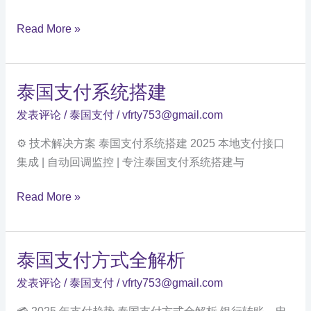
泰
Read More »
国
支
付
泰国支付系统搭建
通
发表评论
/
泰国支付
/
vfrty753@gmail.com
道
接
⚙️ 技术解决方案 泰国支付系统搭建 2025 本地支付接口
入
集成 | 自动回调监控 | 专注泰国支付系统搭建与
指
泰
南
Read More »
国
支
付
泰国支付方式全解析
系
发表评论
/
泰国支付
/
vfrty753@gmail.com
统
搭