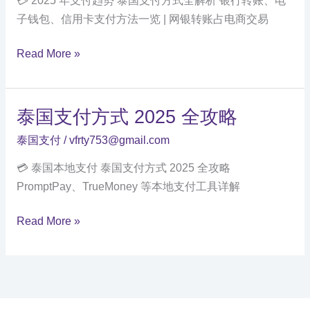
💳 2025 年支付趋势 泰国支付方式全解析 银行转账、电
建
子钱包、信用卡支付方法一览 | 网银转账占电商交易
泰
Read More »
国
支
付
泰国支付方式 2025 全攻略
方
泰国支付
/
vfrty753@gmail.com
式
全
💳 泰国本地支付 泰国支付方式 2025 全攻略
解
PromptPay、TrueMoney 等本地支付工具详解
析
泰
Read More »
国
支
付
方